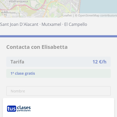
2 km
1 mi
Leaflet
| ©
OpenStreetMap
contributors
Sant Joan D'Alacant
·
Mutxamel
·
El Campello
Contacta con Elisabetta
Tarifa
12
€/h
1ª clase gratis