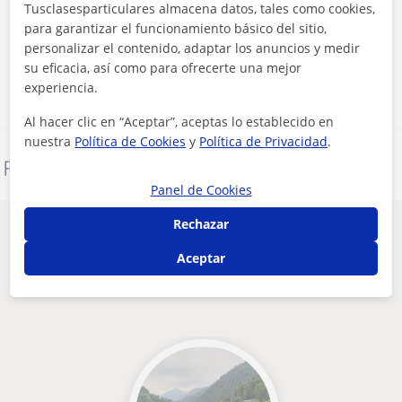
Al hacer clic, aceptas nuestro
aviso legal
y de
privacidad
Tusclasesparticulares almacena datos, tales como cookies,
para garantizar el funcionamiento básico del sitio,
personalizar el contenido, adaptar los anuncios y medir
Contactar ahora
su eficacia, así como para ofrecerte una mejor
experiencia.
Al hacer clic en “Aceptar”, aceptas lo establecido en
nuestra
Política de Cookies
y
Política de Privacidad
.
Denunciar este perfil
Panel de Cookies
Rechazar
Otros profesores de Matemáticas en
Santiago de Compostela que pueden
Aceptar
interesarte