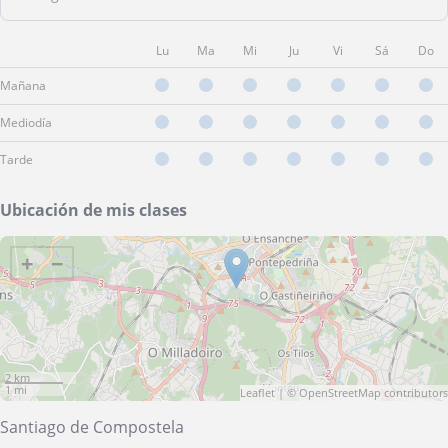
Lu
Ma
Mi
Ju
Vi
Sá
Do
Mañana
Mediodía
Tarde
Ubicación de mis clases
+
−
2 km
1 mi
Leaflet
| ©
OpenStreetMap
contributors
Santiago de Compostela