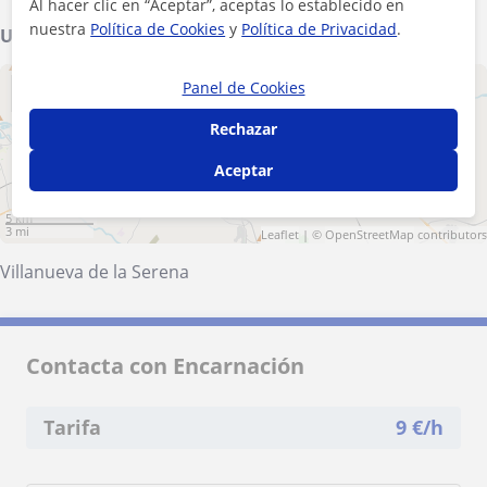
Al hacer clic en “Aceptar”, aceptas lo establecido en
nuestra
Política de Cookies
y
Política de Privacidad
.
Ubicación de mis clases
Panel de Cookies
+
−
Rechazar
Aceptar
5 km
3 mi
Leaflet
| ©
OpenStreetMap
contributors
Villanueva de la Serena
Contacta con Encarnación
Tarifa
9
€/h