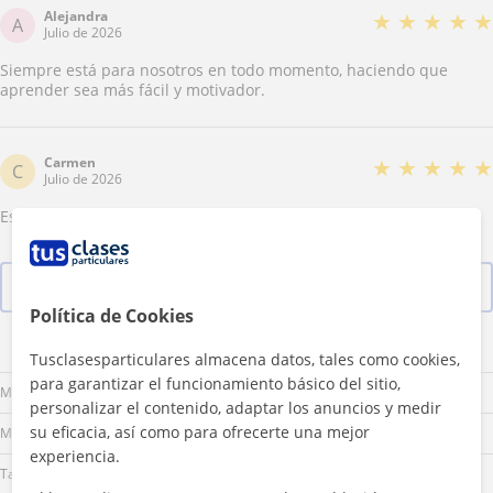
Alejandra
★
★
★
★
★
A
Julio de 2026
Siempre está para nosotros en todo momento, haciendo que
aprender sea más fácil y motivador.
Carmen
★
★
★
★
★
C
Julio de 2026
Espectacular, gran descubrimiento!!!
Ver las 22 valoraciones
Política de Cookies
Lu
Ma
Mi
Ju
Vi
Sá
Do
Tusclasesparticulares almacena datos, tales como cookies,
para garantizar el funcionamiento básico del sitio,
Mañana
personalizar el contenido, adaptar los anuncios y medir
su eficacia, así como para ofrecerte una mejor
Mediodía
experiencia.
Tarde