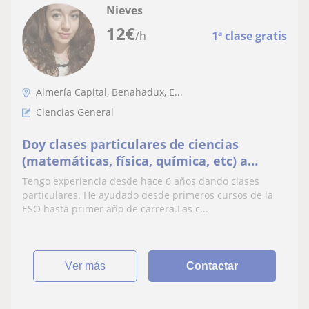
Nieves
12
€
/h
1ª clase gratis
Almería Capital, Benahadux, E...
Ciencias General
Doy clases particulares de ciencias
(matemáticas, física, química, etc) a
diversos niveles y adaptando la clase a
Tengo experiencia desde hace 6 años dando clases
que al alumno se encuentre en un
particulares. He ayudado desde primeros cursos de la
ambiente cómodo y activo
ESO hasta primer año de carrera.Las c...
ver más
Contactar