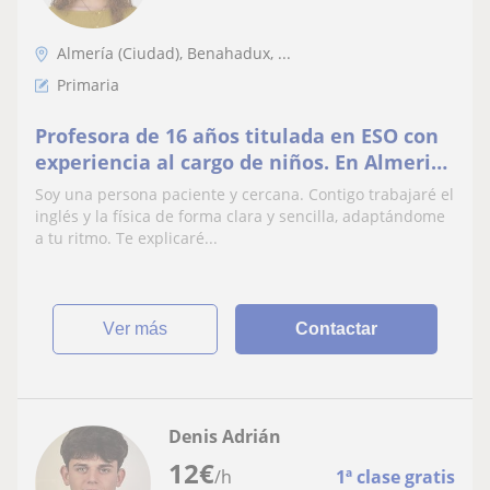
Almería (Ciudad), Benahadux, ...
Primaria
Profesora de 16 años titulada en ESO con
experiencia al cargo de niños. En Almeria
disponibilidad de clases de Inglés y Física.
Soy una persona paciente y cercana. Contigo trabajaré el
inglés y la física de forma clara y sencilla, adaptándome
a tu ritmo. Te explicaré...
ver más
Contactar
Denis Adrián
12
€
/h
1ª clase gratis