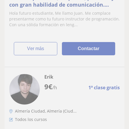
con gran habilidad de comunicación.
Apadionado de la programación y las
Hola futuro estudiante, Me llamo Juan. Me complace
matemáticas
presentarme como tu futuro instructor de programación.
Con una sólida formación en leng...
ver más
Contactar
Erik
9
€
/h
1ª clase gratis
Almería Ciudad, Almería (Ciud...
Todos los cursos