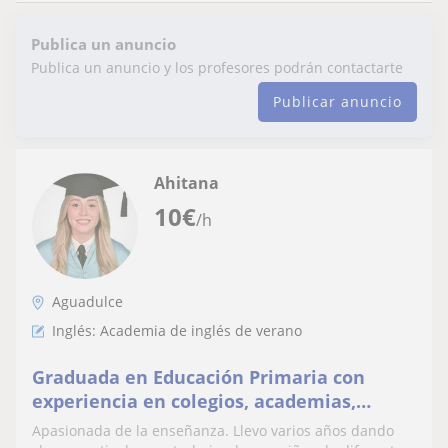
Publica un anuncio
Publica un anuncio y los profesores podrán contactarte
Publicar anuncio
Ahitana
10
€
/h
Aguadulce
Inglés: Academia de inglés de verano
Graduada en Educación Primaria con
experiencia en colegios, academias,
escuelas de verano y clases particulares
Apasionada de la enseñanza. Llevo varios años dando