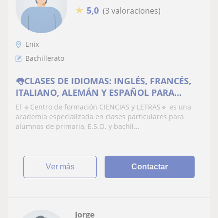
★
5,0
(3 valoraciones)
Enix
Bachillerato
👅CLASES DE IDIOMAS: INGLÉS, FRANCÉS,
ITALIANO, ALEMÁN Y ESPAÑOL PARA
EXTRANJEROS
El 🔹Centro de formación CIENCIAS y LETRAS🔹 es una
academia especializada en clases particulares para
alumnos de primaria, E.S.O. y bachil...
ver más
Contactar
Jorge