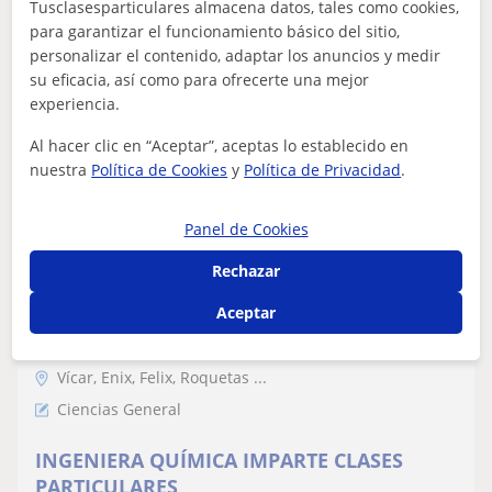
Soy una apasionada de la enseñanza. Llevo varios años
Tusclasesparticulares almacena datos, tales como cookies,
dando clases particulares y trabajando con niños de
para garantizar el funcionamiento básico del sitio,
diferentes edades, tanto en coleg...
personalizar el contenido, adaptar los anuncios y medir
su eficacia, así como para ofrecerte una mejor
experiencia.
ver más
Contactar
Al hacer clic en “Aceptar”, aceptas lo establecido en
nuestra
Política de Cookies
y
Política de Privacidad
.
Panel de Cookies
Veronica
Rechazar
★
4,8
(3 valoraciones)
Aceptar
10
€
/h
1ª clase gratis
Vícar, Enix, Felix, Roquetas ...
Ciencias General
INGENIERA QUÍMICA IMPARTE CLASES
PARTICULARES