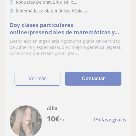
Roquetas De Mar, Enix, Felix,...
Matemáticas: Matemáticas básicas
Doy clases particulares
online/presenciales de matemáticas y
biología
Licenciado en Ingeniería Agrónoma por la Universidad
de Almería y especializado en mejora genética vegetal,
comencé a dar clases particular...
ver más
Contactar
Alba
10
€
/h
1ª clase gratis