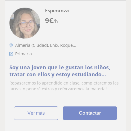
Esperanza
9
€
/h
Almería (Ciudad), Enix, Roque...
Primaria
Soy una joven que le gustan los niños,
tratar con ellos y estoy estudiando
enfermería. Puedo repasar sus tareas/dar
Repasaremos lo aprendido en clase, completaremos las
clases básicas
tareas o pondré extras y reforzaremos la materia!
ver más
Contactar