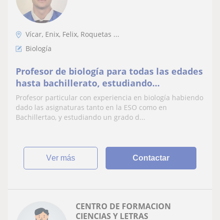
Vícar, Enix, Felix, Roquetas ...
Biología
Profesor de biología para todas las edades
hasta bachillerato, estudiando
biotecnología que nos especializan en
Profesor particular con experiencia en biología habiendo
biología
dado las asignaturas tanto en la ESO como en
Bachillertao, y estudiando un grado d...
ver más
Contactar
CENTRO DE FORMACION
CIENCIAS Y LETRAS