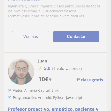
Ingeniera Química imparte clases particulares de todos
los niveles:PrimariaESOBachilleratoCiclos
FormativosPruebas de accesoUniversidadClas...
ver más
Contactar
Juan
★
5,0
(1 valoraciones)
10
€
/h
1ª clase gratis
Viator, Almería Capital, Enix...
Programación: Android, Python, Javascript
Profesor proactivo, empático, paciente y