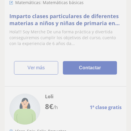
Matemáticas: Matemáticas básicas
Imparto clases particulares de diferentes
materias a niños y niñas de primaria en
función de sus necesidades
Hola!!! Soy Merche De una forma práctica y divertida
conseguiremos cumplir los objetivos del curso, cuento
con la experiencia de 6 años da...
ver más
Contactar
Loli
8
€
/h
1ª clase gratis