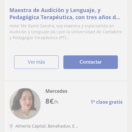
Maestra de Audición y Lenguaje, y
Pedagógica Terapéutica, con tres años de
experiencia en Atención Temprana
Hola! Me llamó Sandra, soy maestra y especialista en
Audición y Lenguaje (AL) por la Universidad de Cantabria
y Pedagogía Terapéutica (PT)...
ver más
Contactar
Mercedes
8
€
/h
1ª clase gratis
Almería Capital, Benahadux, E...