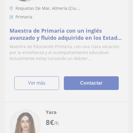
Roquetas De Mar, Almería (Ciu...
Primaria
Maestra de Primaria con un inglés
avanzado y fluido adquirido en los Estados
Unidos. Puedo ofrecer todo tipo de
Maestra de Educación Primaria, con una clara vocación
materias
por la enseñanza y el acompañamiento educativo.
Actualmente estoy cursando un Máster...
ver más
Contactar
Yara
8
€
/h