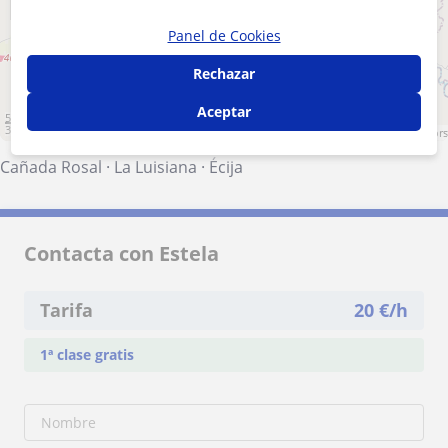
+
−
Panel de Cookies
Rechazar
Aceptar
5 km
3 mi
Leaflet
| ©
OpenStreetMap
contributors
Cañada Rosal
·
La Luisiana
·
Écija
Contacta con Estela
Tarifa
20
€/h
1ª clase gratis