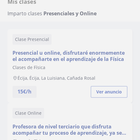
Mis clases
Imparto clases
Presenciales y Online
Clase Presencial
Presencial u online, disfrutaré enormemente
el acompañarte en el aprendizaje de la Física
Clases de Física
Écija, Écija, La Luisiana, Cañada Rosal
15
€/h
Ver anuncio
Clase Online
Profesora de nivel terciario que disfruta
acompañar tu proceso de aprendizaje, ya sea
presencial u online