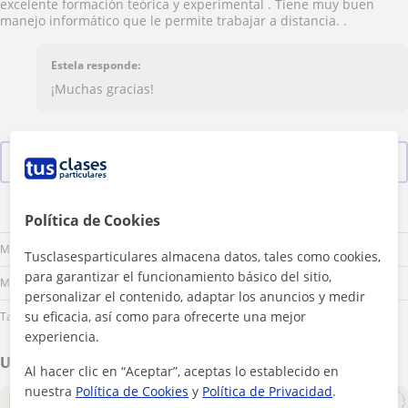
excelente formación teórica y experimental . Tiene muy buen
manejo informático que le permite trabajar a distancia. .
Estela responde:
¡Muchas gracias!
Ver las 18 valoraciones
Lu
Ma
Mi
Ju
Vi
Sá
Do
Política de Cookies
Mañana
Tusclasesparticulares almacena datos, tales como cookies,
para garantizar el funcionamiento básico del sitio,
Mediodía
personalizar el contenido, adaptar los anuncios y medir
su eficacia, así como para ofrecerte una mejor
Tarde
experiencia.
Ubicación de mis clases
Al hacer clic en “Aceptar”, aceptas lo establecido en
nuestra
Política de Cookies
y
Política de Privacidad
.