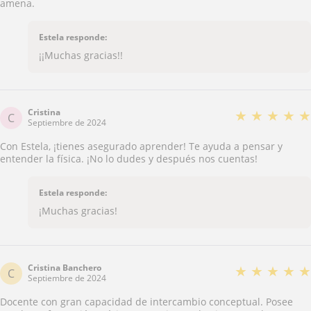
amena.
Estela responde:
¡¡Muchas gracias!!
Cristina
★
★
★
★
★
C
Septiembre de 2024
Con Estela, ¡tienes asegurado aprender! Te ayuda a pensar y
entender la física. ¡No lo dudes y después nos cuentas!
Estela responde:
¡Muchas gracias!
Cristina Banchero
★
★
★
★
★
C
Septiembre de 2024
Docente con gran capacidad de intercambio conceptual. Posee