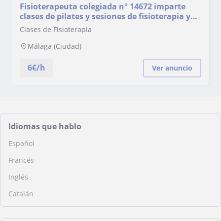
Fisioterapeuta colegiada n° 14672 imparte
clases de pilates y sesiones de fisioterapia y
rehabilitación a domicilio en Málaga
Clases de Fisioterapia
Málaga (Ciudad)
6
€/h
Ver anuncio
Idiomas que hablo
Español
Francés
Inglés
Catalán