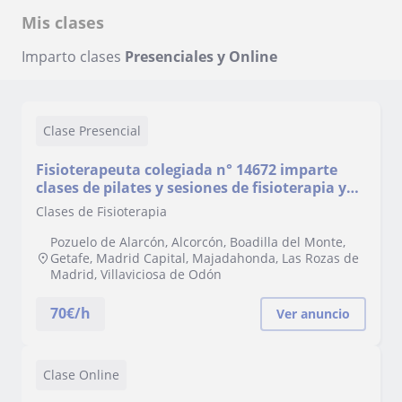
Mis clases
Imparto clases
Presenciales y Online
Clase Presencial
Fisioterapeuta colegiada n° 14672 imparte
clases de pilates y sesiones de fisioterapia y
rehabilitación a domicilio en la Comunidad de
Clases de Fisioterapia
Madrid. Especialista en suelo pélvico (mujer
hombre y niño)
Pozuelo de Alarcón, Alcorcón, Boadilla del Monte,
Getafe, Madrid Capital, Majadahonda, Las Rozas de
Madrid, Villaviciosa de Odón
70
€/h
Ver anuncio
Clase Online