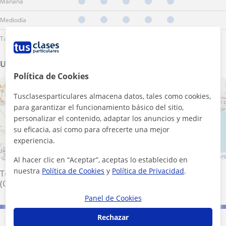
Mañana
Mediodía
Tarde
Ubicación de mis clases
Política de Cookies
+
−
Tusclasesparticulares almacena datos, tales como cookies,
para garantizar el funcionamiento básico del sitio,
personalizar el contenido, adaptar los anuncios y medir
su eficacia, así como para ofrecerte una mejor
experiencia.
5 km
3 mi
Leaflet
| ©
OpenStreetMap
contributors
Al hacer clic en “Aceptar”, aceptas lo establecido en
nuestra
Política de Cookies
y
Política de Privacidad
.
Totalán
·
Torremolinos
·
Rincón de la Victoria
·
Málaga
(Ciudad)
·
Alhaurín de la Torre
Panel de Cookies
Rechazar