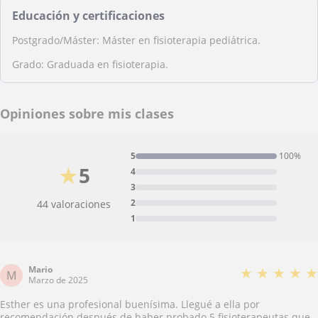
Educación y certificaciones
Postgrado/Máster: Máster en fisioterapia pediátrica.
Grado: Graduada en fisioterapia.
Opiniones sobre mis clases
5
100%
★
5
4
3
2
44 valoraciones
1
Mario
★
★
★
★
★
M
Marzo de 2025
Esther es una profesional buenísima. Llegué a ella por
recomendación después de haber probado 5 fisioterapeutas que