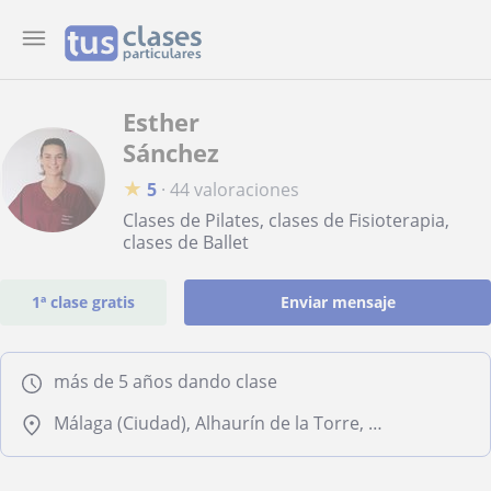
Esther
Sánchez
★
5
·
44 valoraciones
Clases de Pilates, clases de Fisioterapia,
clases de Ballet
1ª clase gratis
Enviar mensaje
más de 5 años dando clase
Málaga (Ciudad), Alhaurín de la Torre, Rincón de la Victoria, Torremolinos, Totalán