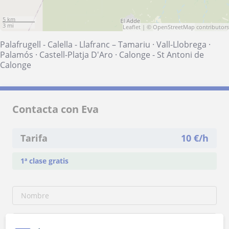
5 km
3 mi
Leaflet
| ©
OpenStreetMap
contributors
Palafrugell - Calella - Llafranc – Tamariu
·
Vall-Llobrega
·
Palamós
·
Castell-Platja D'Aro
·
Calonge - St Antoni de
Calonge
Contacta con Eva
Tarifa
10
€/h
1ª clase gratis