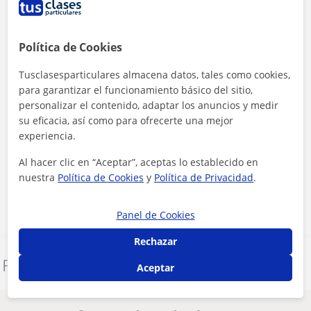
Política de Cookies
Tusclasesparticulares almacena datos, tales como cookies,
para garantizar el funcionamiento básico del sitio,
personalizar el contenido, adaptar los anuncios y medir
su eficacia, así como para ofrecerte una mejor
experiencia.
Al hacer clic, aceptas nuestro
aviso legal
y de
privacidad
Al hacer clic en “Aceptar”, aceptas lo establecido en
nuestra
Política de Cookies
y
Política de Privacidad
.
Contactar ahora
Panel de Cookies
Rechazar
Denunciar este perfil
Aceptar