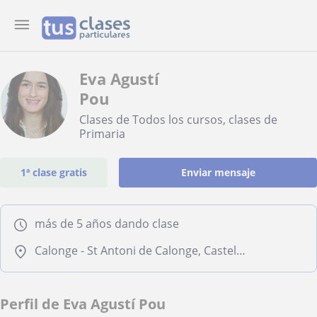
Eva Agustí
Pou
Clases de Todos los cursos, clases de
Primaria
1ª clase gratis
Enviar mensaje
más de 5 años dando clase
Calonge - St Antoni de Calonge, Castell-Platja D, Palamós, Vall-Llobrega, Palafrugell - Calella - Llafranc – Tamariu
Perfil de Eva Agustí Pou