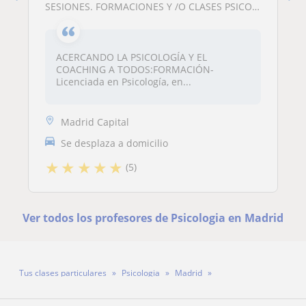
SESIONES. FORMACIONES Y /O CLASES PSICOLOGÍA/COACHING PERSONAL Y PROFESIONAL,MOTIVACIÓN,DESARROLLO DE TALENTO
ACERCANDO LA PSICOLOGÍA Y EL
COACHING A TODOS:FORMACIÓN-
Licenciada en Psicología, en...
Madrid Capital
Se desplaza a domicilio
★
★
★
★
★
(5)
Ver todos los profesores de Psicologia en Madrid
Tus clases particulares
Psicologia
Madrid
Profesora Eva Mesa Sánchez