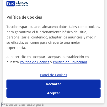
Política de Cookies
Tusclasesparticulares almacena datos, tales como cookies,
para garantizar el funcionamiento básico del sitio,
personalizar el contenido, adaptar los anuncios y medir
su eficacia, así como para ofrecerte una mejor
experiencia.
Al hacer clic en “Aceptar”, aceptas lo establecido en
Al hacer clic, aceptas nuestro
aviso legal
y de
privacidad
nuestra
Política de Cookies
y
Política de Privacidad
.
Panel de Cookies
Contactar ahora
Rechazar
Aceptar
Denunciar este perfil