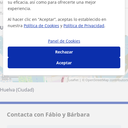
su eficacia, así como para ofrecerte una mejor
Mediodía
experiencia.
Tarde
Al hacer clic en “Aceptar”, aceptas lo establecido en
nuestra
Política de Cookies
y
Política de Privacidad
.
Ubicación de mis clases
Panel de Cookies
+
−
Rechazar
Aceptar
1 km
3000 ft
Leaflet
| ©
OpenStreetMap
contributors
Huelva (Ciudad)
Contacta con Fábio y Bárbara