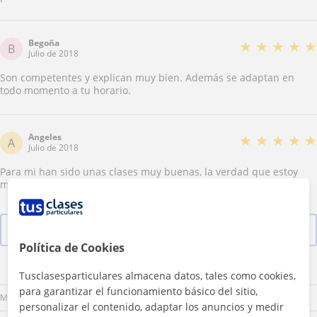
Begoña
★
★
★
★
★
B
Julio de 2018
Son competentes y explican muy bien. Además se adaptan en
todo momento a tu horario.
Angeles
★
★
★
★
★
A
Julio de 2018
Para mi han sido unas clases muy buenas, la verdad que estoy
muy contenta y he aprendido mucho.
Ver las 10 valoraciones
Política de Cookies
Lu
Ma
Mi
Ju
Vi
Sá
Do
Tusclasesparticulares almacena datos, tales como cookies,
para garantizar el funcionamiento básico del sitio,
Mañana
personalizar el contenido, adaptar los anuncios y medir