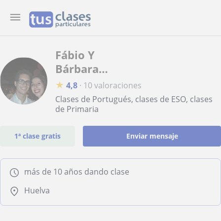
Fábio Y
Bárbara
Santos
★
4,8
·
10 valoraciones
Gonçalves
Clases de Portugués, clases de ESO, clases
de Primaria
1ª clase gratis
Enviar mensaje
más de 10 años dando clase
Huelva