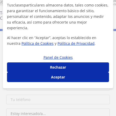
5 km
3 mi
Leaflet
| ©
OpenStreetMap
contributors
Tusclasesparticulares almacena datos, tales como cookies,
para garantizar el funcionamiento básico del sitio,
Tomares
·
Sevilla (Ciudad)
·
San Juan de Aznalfarache
·
personalizar el contenido, adaptar los anuncios y medir
Camas
su eficacia, así como para ofrecerte una mejor
experiencia.
Al hacer clic en “Aceptar”, aceptas lo establecido en
Contacta con Fernando
nuestra
Política de Cookies
y
Política de Privacidad
.
1ª clase gratis
Panel de Cookies
Rechazar
Aceptar