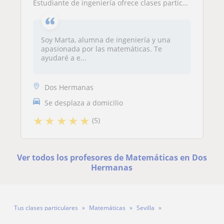
Estudiante de ingeniería ofrece clases particulares de Matemáticas para alumnos de Primaria/ESO en la zona de Montequinto
Soy Marta, alumna de ingeniería y una
apasionada por las matemáticas. Te
ayudaré a e...
Dos Hermanas
Se desplaza a domicilio
★
★
★
★
★
(5)
Ver todos los profesores de Matemáticas en Dos
Hermanas
Tus clases particulares
Matemáticas
Sevilla
Dos Hermanas
Profesor Francisco Javier Muñiz Gómez