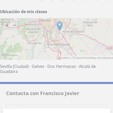
Ubicación de mis clases
+
−
10 km
5 mi
Leaflet
| ©
OpenStreetMap
contributors
Sevilla (Ciudad)
·
Gelves
·
Dos Hermanas
·
Alcalá de
Guadaira
Contacta con Francisco Javier