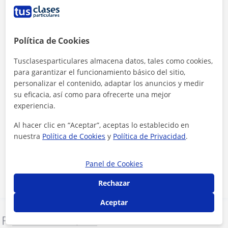
Política de Cookies
Tusclasesparticulares almacena datos, tales como cookies,
para garantizar el funcionamiento básico del sitio,
personalizar el contenido, adaptar los anuncios y medir
su eficacia, así como para ofrecerte una mejor
experiencia.
Al hacer clic en “Aceptar”, aceptas lo establecido en
Al hacer clic, aceptas nuestro
aviso legal
y de
privacidad
nuestra
Política de Cookies
y
Política de Privacidad
.
Contactar ahora
Panel de Cookies
Rechazar
Aceptar
Denunciar este perfil