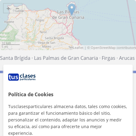
+
−
10 km
5 mi
Leaflet
| ©
OpenStreetMap
contributors
Santa Brígida
·
Las Palmas de Gran Canaria
·
Firgas
·
Arucas
Contacta con Franco Alejandro
Política de Cookies
Tarifa
15
€/h
Tusclasesparticulares almacena datos, tales como cookies,
para garantizar el funcionamiento básico del sitio,
1ª clase gratis
personalizar el contenido, adaptar los anuncios y medir
su eficacia, así como para ofrecerte una mejor
experiencia.