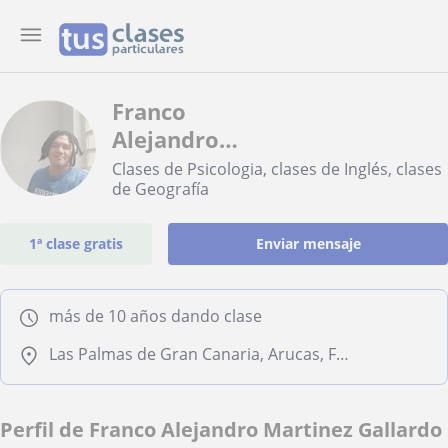
Franco
Alejandro
Martinez
Clases de Psicologia, clases de Inglés, clases
de Geografía
Gallardo
1ª clase gratis
Enviar mensaje
más de 10 años dando clase
Las Palmas de Gran Canaria, Arucas, Firgas, Santa Brígida
Perfil de Franco Alejandro Martinez Gallardo