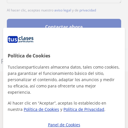
Al hacer clic, aceptas nuestro
aviso legal
y de
privacidad
Contactar ahora
Política de Cookies
Denunciar este perfil
Tusclasesparticulares almacena datos, tales como cookies,
para garantizar el funcionamiento básico del sitio,
personalizar el contenido, adaptar los anuncios y medir
Otros profesores de CAE Certificate in
su eficacia, así como para ofrecerte una mejor
Advanced English en Cáceres que pueden
experiencia.
interesarte
Al hacer clic en “Aceptar”, aceptas lo establecido en
nuestra
Política de Cookies
y
Política de Privacidad
.
Panel de Cookies