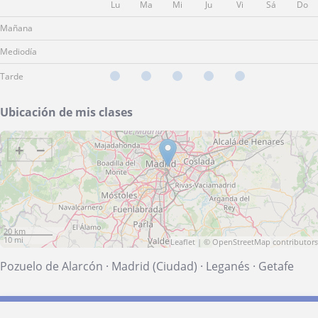
Lu
Ma
Mi
Ju
Vi
Sá
Do
Mañana
Mediodía
Tarde
Ubicación de mis clases
+
−
20 km
10 mi
Leaflet
| ©
OpenStreetMap
contributors
Pozuelo de Alarcón
·
Madrid (Ciudad)
·
Leganés
·
Getafe