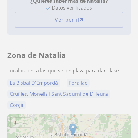
¿Quieres saber más de Natalia?
Datos verificados
Ver perfil
Zona de Natalia
Localidades a las que se desplaza para dar clase
La Bisbal D'Empordà
Forallac
Cruïlles, Monells I Sant Sadurní de L'Heura
Corçà
+
−