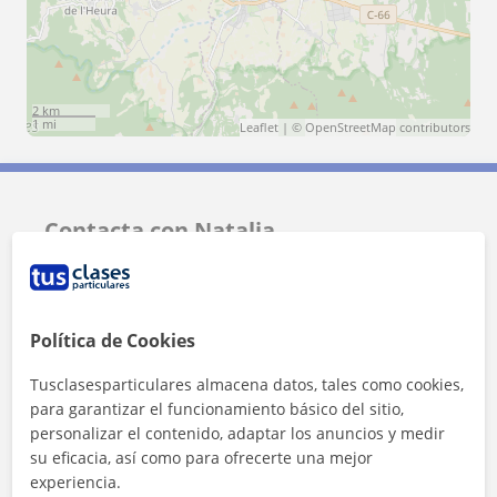
2 km
1 mi
Leaflet
| ©
OpenStreetMap
contributors
Contacta con Natalia
Tarifa
6
€/h
Política de Cookies
1ª clase gratis
Tusclasesparticulares almacena datos, tales como cookies,
para garantizar el funcionamiento básico del sitio,
personalizar el contenido, adaptar los anuncios y medir
su eficacia, así como para ofrecerte una mejor
experiencia.