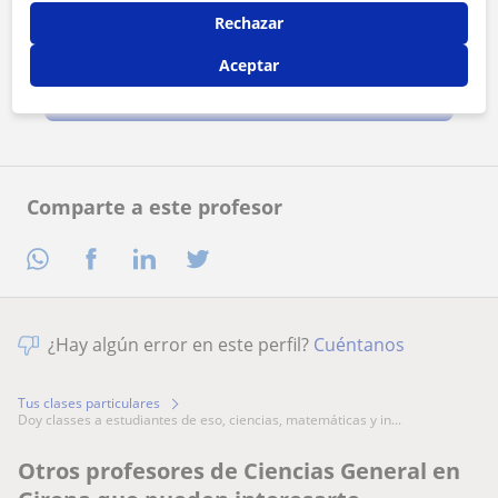
Rechazar
Al hacer clic, aceptas nuestro
aviso legal
y de
privacidad
Aceptar
Contactar ahora
Comparte a este profesor
¿Hay algún error en este perfil?
Cuéntanos
Tus clases particulares
doy classes a estudiantes de eso, ciencias, matemáticas y in...
Otros profesores de Ciencias General en