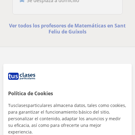
Se desplaza a domicilio
Ver todos los profesores de Matemáticas en Sant
Feliu de Guíxols
Términos y condiciones
Política de Cookies
Política de cookies
Tusclasesparticulares almacena datos, tales como cookies,
para garantizar el funcionamiento básico del sitio,
Configuración de Cookies
personalizar el contenido, adaptar los anuncios y medir
Política de privacidad
su eficacia, así como para ofrecerte una mejor
experiencia.
Condiciones uso profesores