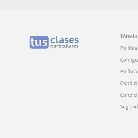
Términ
Polític
Configu
Polític
Condici
Condic
Seguri