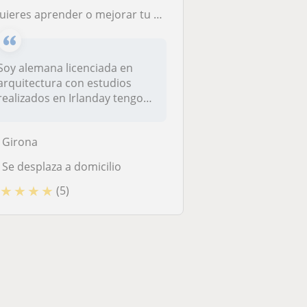
¿Quieres aprender o mejorar tu Alemán?
Soy alemana licenciada en
arquitectura con estudios
realizados en Irlanday tengo
lar...
Girona
Se desplaza a domicilio
★
★
★
★
(5)