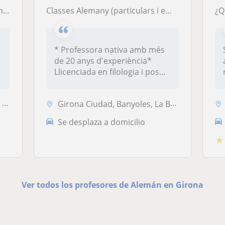
s!
Classes Alemany (particulars i empreses)
* Professora nativa amb més
de 20 anys d'experiència*
Llicenciada en filologia i pos...
x
Girona Ciudad, Banyoles, La Bisbal D'Empordà, Cassà de la Selva, Forne...
Se desplaza a domicilio
★
Ver todos los profesores de Alemán en Girona