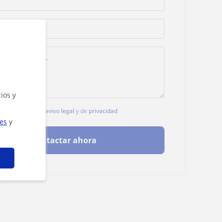
ios y
, aceptas nuestro
aviso legal
y de
privacidad
ies
y
Contactar ahora