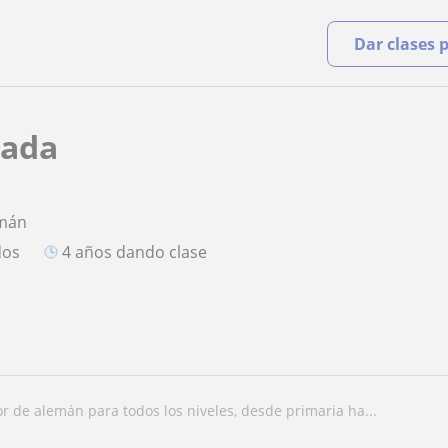
Dar clases 
lada
emán
dos
4 años dando clase
sor de alemán para todos los niveles, desde primaria ha...