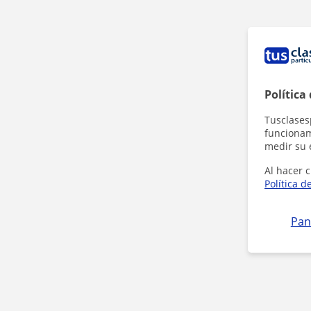
Política
Tusclases
funcionami
medir su 
Al hacer c
Política d
Pan