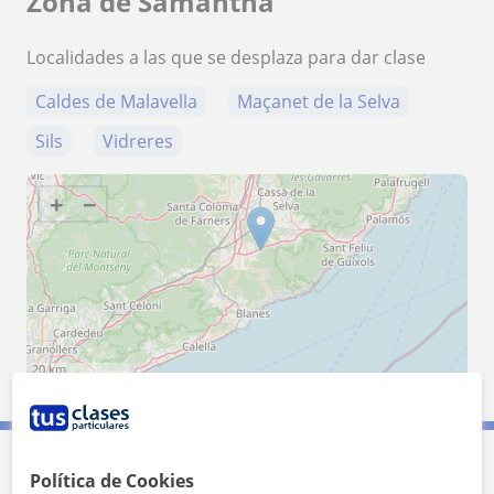
Zona de Samantha
Localidades a las que se desplaza para dar clase
Caldes de Malavella
Maçanet de la Selva
Sils
Vidreres
+
−
20 km
10 mi
Leaflet
| ©
OpenStreetMap
contributors
Política de Cookies
Contacta con Samantha