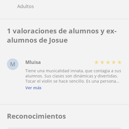
Adultos
1 valoraciones de alumnos y ex-
alumnos de Josue
★
★
★
★
★
Mluisa
M
Tiene una musicalidad innata, que contagia a sus
alumnos. Sus clases son dinámicas y divertidas.
Tocar el violín se hace sencillo. Es una persona
comprometida con la enseñanza, puntual y su
Ver más
trato es muy ameno.
Reconocimientos