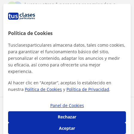
Lucas y otras 1 personas recomiendan a
I
L
Mayra
★
★
★
★
★
Lucas
L
Política de Cookies
Muy recomendable. Estoy dando con ella clases
de armonía de refuerzo. Profesional y explica con
claridad.
Tusclasesparticulares almacena datos, tales como cookies,
para garantizar el funcionamiento básico del sitio,
personalizar el contenido, adaptar los anuncios y medir
★
★
★
★
★
su eficacia, así como para ofrecerte una mejor
Irene
I
experiencia.
Me gusta mucho como explica y aprendo mucho.
Es muy agradable y servicial.
Al hacer clic en “Aceptar”, aceptas lo establecido en
nuestra
Política de Cookies
y
Política de Privacidad
.
Panel de Cookies
Reconocimientos
Rechazar
Aceptar