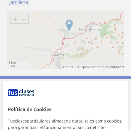
Jamilena
+
−
5 km
3 mi
Leaflet
| ©
OpenStreetMap
contributors
Contacta con Mari Carmen
Política de Cookies
Tarifa
10
€/h
Tusclasesparticulares almacena datos, tales como cookies,
1ª clase gratis
para garantizar el funcionamiento básico del sitio,