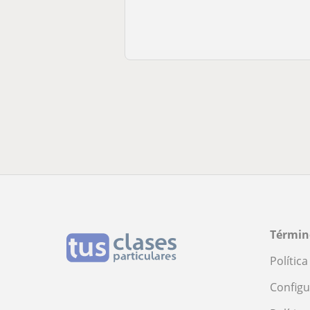
Términ
Polític
Configu