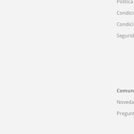
Polític
Condici
Condic
Seguri
Comun
Noveda
Pregunt