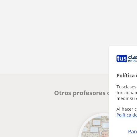
Política
Tusclases
Otros profesores online de
funcionami
medir su 
Al hacer c
Política d
Pan