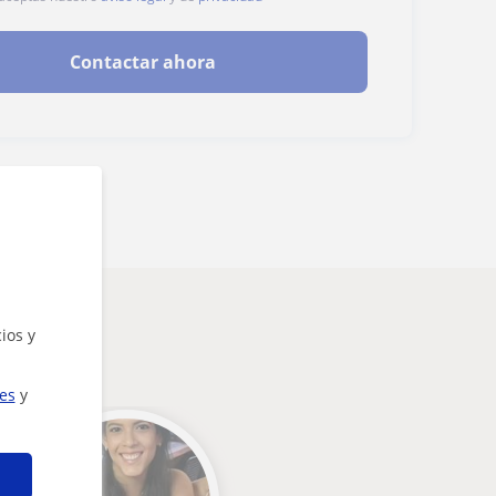
Contactar ahora
ios y
ies
y