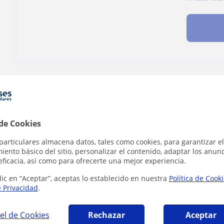
¿Hay algún error en este perfil?
Cuéntanos
 de Cookies
particulares almacena datos, tales como cookies, para garantizar el
 Portugués que pueden interesarte
ento básico del sitio, personalizar el contenido, adaptar los anunc
eficacia, así como para ofrecerte una mejor experiencia.
lic en “Aceptar”, aceptas lo establecido en nuestra
Política de Cook
e Privacidad
.
el de Cookies
Rechazar
Aceptar