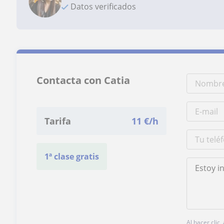
Datos verificados
Contacta con Catia
Tarifa
11
€/h
1ª clase gratis
Al hacer clic