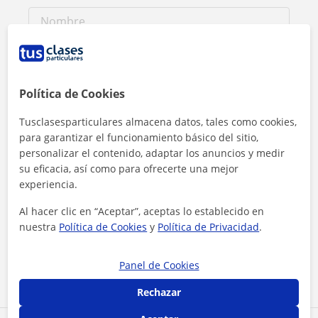
Política de Cookies
Tusclasesparticulares almacena datos, tales como cookies,
para garantizar el funcionamiento básico del sitio,
personalizar el contenido, adaptar los anuncios y medir
su eficacia, así como para ofrecerte una mejor
experiencia.
Al hacer clic en “Aceptar”, aceptas lo establecido en
Al hacer clic, aceptas nuestro
aviso legal
y de
privacidad
nuestra
Política de Cookies
y
Política de Privacidad
.
Contactar ahora
Panel de Cookies
Rechazar