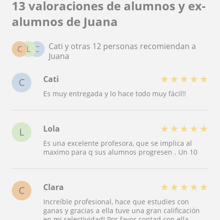
13 valoraciones de alumnos y ex-
alumnos de Juana
Cati y otras 12 personas recomiendan a
C
L
C
Juana
★
★
★
★
★
Cati
C
Es muy entregada y lo hace todo muy fácil!!
★
★
★
★
★
Lola
L
Es una excelente profesora, que se implica al
maximo para q sus alumnos progresen . Un 10
★
★
★
★
★
Clara
C
Increíble profesional, hace que estudies con
ganas y gracias a ella tuve una gran calificación
en mi selectividad! Por favor contad con ella