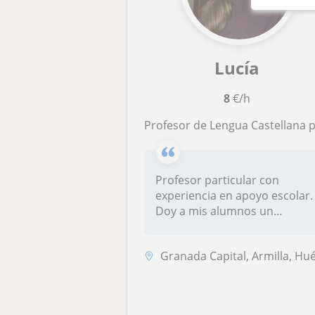
Lucía
8
€/h
Profesor de Lengua Castellana para todas las edades; además, también puedo dar clases de otras asignaturas
Profesor particular con
experiencia en apoyo escolar.
Doy a mis alumnos un
refuerzo...
Granada Capital, Armilla, Huétor Vega, Jun, Maracena, Puliana