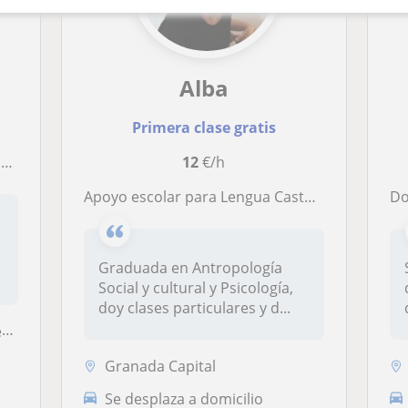
Alba
Primera clase gratis
.
12
€/h
Apoyo escolar para Lengua Castellana y Literatura (selectividad)
Doy
Graduada en Antropología
Social y cultural y Psicología,
doy clases particulares y d...
s
Granada Capital
Se desplaza a domicilio