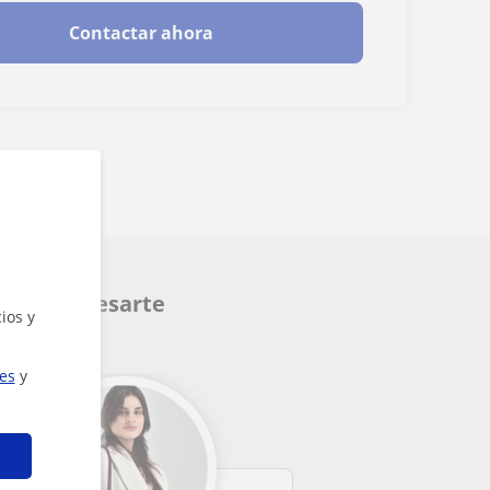
Contactar ahora
den interesarte
ios y
ies
y