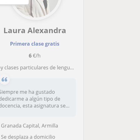
Laura Alexandra
Primera clase gratis
6
€/h
 clases particulares de lengua castellana y literatura para estudiantes ESO y Bachillerato
Siempre me ha gustado
dedicarme a algún tipo de
docencia, esta asignatura se
me ha d...
Granada Capital, Armilla
Se desplaza a domicilio