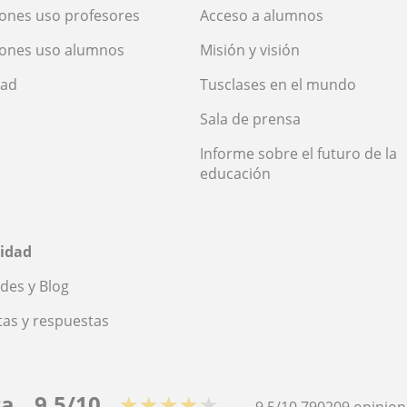
ones uso profesores
Acceso a alumnos
iones uso alumnos
Misión y visión
dad
Tusclases en el mundo
Sala de prensa
Informe sobre el futuro de la
educación
idad
des y Blog
as y respuestas
ca
9,5/10
★★★★★
9,5/10
790209
opinion