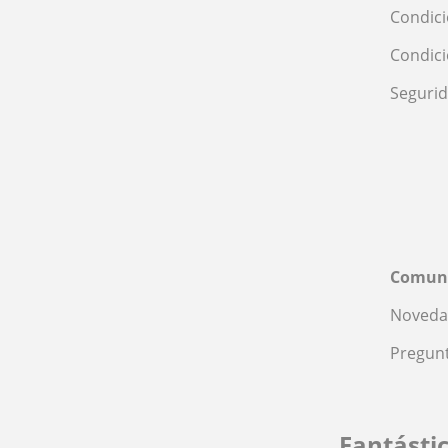
Condici
Condic
Seguri
Comun
Noveda
Pregunt
Fantásti