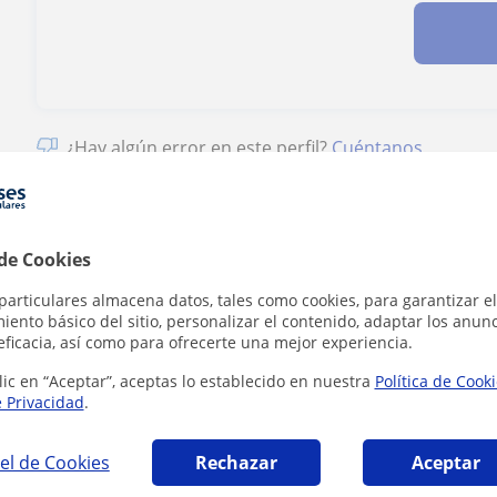
¿Hay algún error en este perfil?
Cuéntanos
 de Cookies
particulares almacena datos, tales como cookies, para garantizar el
 Castellana y Literatura en Granada que pue
ento básico del sitio, personalizar el contenido, adaptar los anunc
eficacia, así como para ofrecerte una mejor experiencia.
lic en “Aceptar”, aceptas lo establecido en nuestra
Política de Cook
e Privacidad
.
el de Cookies
Rechazar
Aceptar