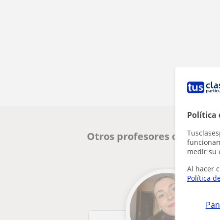
Política
Tusclases
Otros profesores de Lengua
funcionami
medir su 
Al hacer c
Política d
Pan