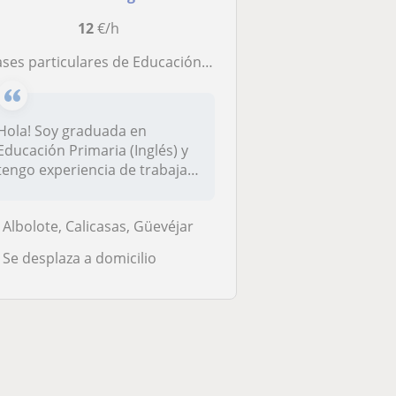
12
€/h
lases particulares de Educación Primaria
Hola! Soy graduada en
Educación Primaria (Inglés) y
tengo experiencia de trabajar
co...
Albolote, Calicasas, Güevéjar
Se desplaza a domicilio