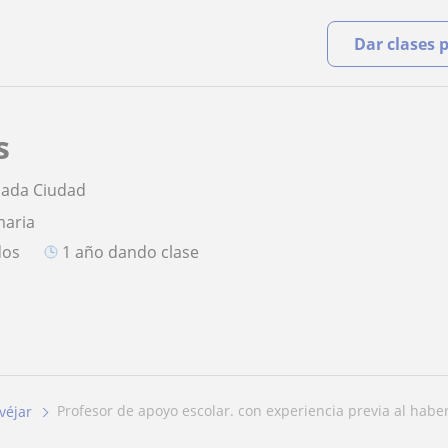
Dar clases 
s
nada Ciudad
maria
dos
1 año dando clase
profesor de apoyo escolar. con experiencia previa al haber 
véjar