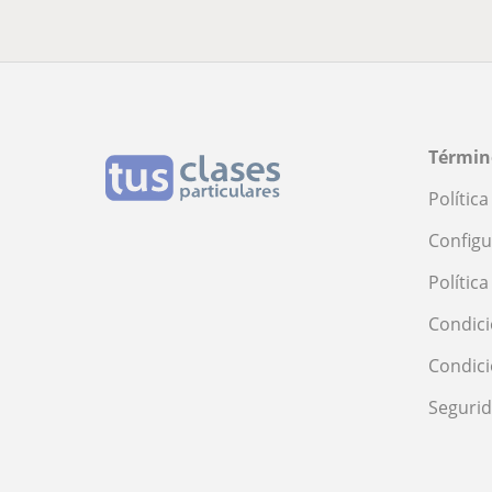
Términ
Polític
Configu
Polític
Condici
Condic
Seguri