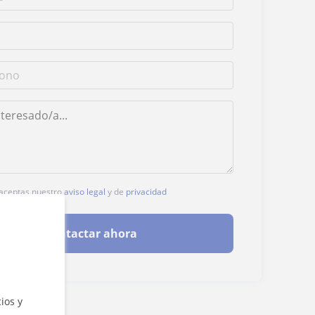
, aceptas nuestro
aviso legal
y de
privacidad
Contactar ahora
ios y