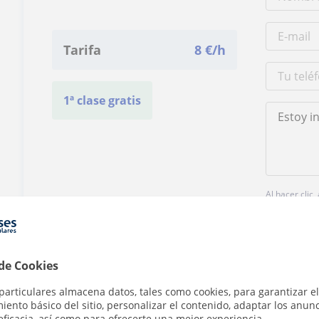
Tarifa
8
€/h
1ª clase gratis
Al hacer clic
 de Cookies
particulares almacena datos, tales como cookies, para garantizar el
ento básico del sitio, personalizar el contenido, adaptar los anunc
¿Hay algún error en este perfil?
Cuéntanos
eficacia, así como para ofrecerte una mejor experiencia.