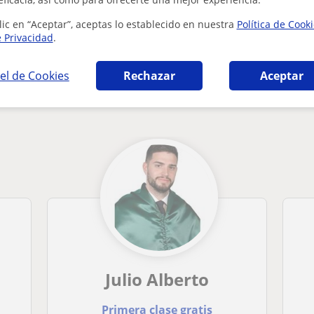
lic en “Aceptar”, aceptas lo establecido en nuestra
Política de Cook
e Privacidad
.
el de Cookies
Rechazar
Aceptar
ria en Güevéjar que pueden interesarte
Julio Alberto
Primera clase gratis