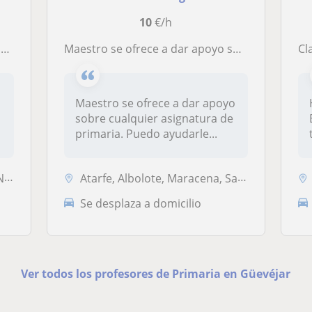
10
€/h
s
Maestro se ofrece a dar apoyo sobre cualquier asignatura de primaria. Puedo ayudarles en su desarrollo en las materias. Puedo adaptarme a cualquier horario. También puedo encargarme de los más pequeños con la realización de actividades y buscar su mayor d
C
Maestro se ofrece a dar apoyo
sobre cualquier asignatura de
primaria. Puedo ayudarle...
...
Atarfe, Albolote, Maracena, Santa Fe
Se desplaza a domicilio
Ver todos los profesores de Primaria en Güevéjar