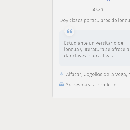
8
€/h
Doy clases particulares de lengua y literatura, alumnos de todos los niveles y edades, también ayudo a extranjero
Estudiante universitario de
lengua y literatura se ofrece a
dar clases interactivas...
Alfacar, Cogollos de la Vega, Nívar, Víznar, Güevéjar, Huétor de Santi
Se desplaza a domicilio