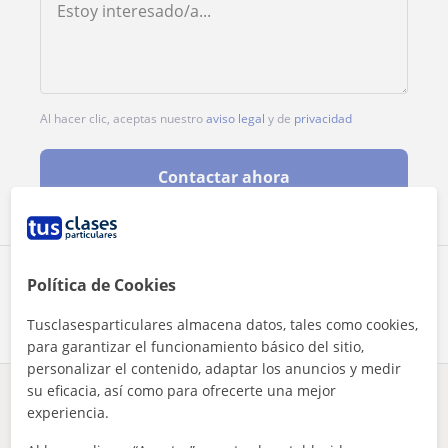
Al hacer clic, aceptas nuestro
aviso legal
y de
privacidad
Contactar ahora
Comparte a este profesor
Política de Cookies
Tusclasesparticulares almacena datos, tales como cookies,
para garantizar el funcionamiento básico del sitio,
personalizar el contenido, adaptar los anuncios y medir
su eficacia, así como para ofrecerte una mejor
¿Hay algún error en este perfil?
Cuéntanos
experiencia.