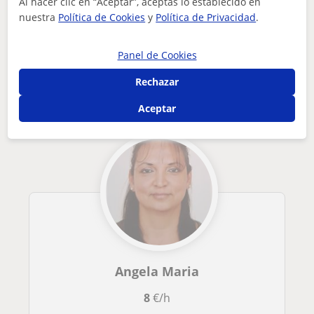
Al hacer clic en “Aceptar”, aceptas lo establecido en
Tus clases particulares
Ciencias Ambientales
Granada
nuestra
Política de Cookies
y
Política de Privacidad
.
profesor de ciencias con experiencia, apasionado del conocim...
Cúllar
Otros profesores de Ciencias
Panel de Cookies
Ambientales en Cúllar que pueden
Rechazar
interesarte
Aceptar
Angela Maria
8
€/h