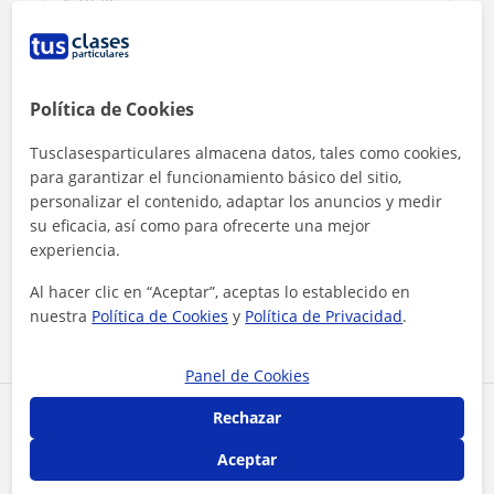
Política de Cookies
Tusclasesparticulares almacena datos, tales como cookies,
para garantizar el funcionamiento básico del sitio,
personalizar el contenido, adaptar los anuncios y medir
su eficacia, así como para ofrecerte una mejor
Al hacer clic, aceptas nuestro
aviso legal
y de
privacidad
experiencia.
Al hacer clic en “Aceptar”, aceptas lo establecido en
Contactar ahora
nuestra
Política de Cookies
y
Política de Privacidad
.
Panel de Cookies
Rechazar
Comparte a este profesor
Aceptar