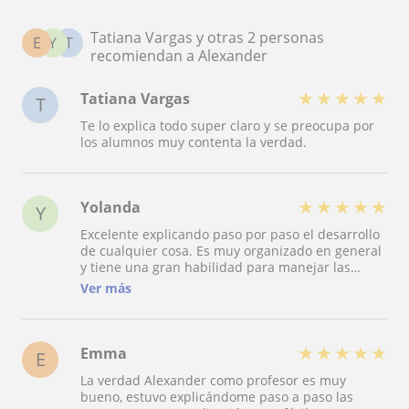
Tatiana Vargas y otras 2 personas
E
Y
T
recomiendan a Alexander
★
★
★
★
★
Tatiana Vargas
T
Te lo explica todo super claro y se preocupa por
los alumnos muy contenta la verdad.
★
★
★
★
★
Yolanda
Y
Excelente explicando paso por paso el desarrollo
de cualquier cosa. Es muy organizado en general
y tiene una gran habilidad para manejar las
mates. Te facilita mucho el aprendizaje al elegir
Ver más
el método más fácil y más sencillo para aprobar
la materia lo mejor posible. Resultan unas clases
muy productivas y bastante fáciles de seguir.
★
★
★
★
★
Emma
E
La verdad Alexander como profesor es muy
bueno, estuvo explicándome paso a paso las