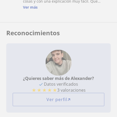
cosas y con una explicación muy fácil. Que
incluso yo que me gusta captar las cosas, lo
Ver más
entendí perfectamente. Muchas gracias profesor.
Reconocimientos
¿Quieres saber más de Alexander?
Datos verificados
★
★
★
★
★
3 valoraciones
Ver perfil