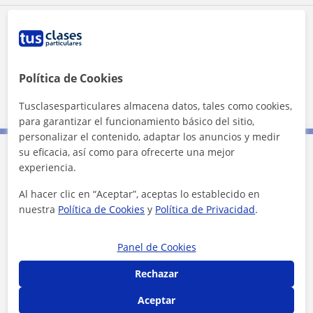
Zona de Alexander
Localidades a las que se desplaza para dar clase
Política de Cookies
Granada (Ciudad)
Tusclasesparticulares almacena datos, tales como cookies,
para garantizar el funcionamiento básico del sitio,
personalizar el contenido, adaptar los anuncios y medir
su eficacia, así como para ofrecerte una mejor
experiencia.
Contacta con Alexander
Al hacer clic en “Aceptar”, aceptas lo establecido en
Tarifa
9
€/h
nuestra
Política de Cookies
y
Política de Privacidad
.
1ª clase gratis
Panel de Cookies
Rechazar
Aceptar