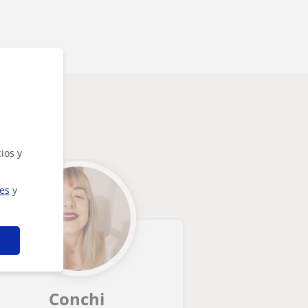
ios y
ies
y
Conchi