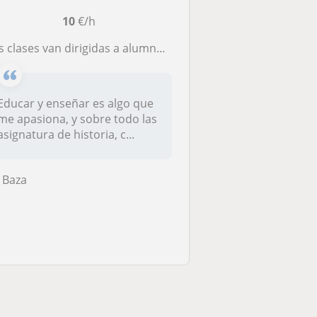
10
€/h
 clases van dirigidas a alumnos/as de la ESO y bachillerato en materia de geografía, historia e historia del arte.
Educar y enseñar es algo que
me apasiona, y sobre todo las
asignatura de historia, c...
Baza