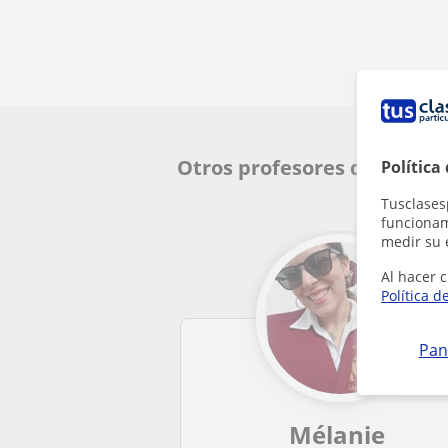
Otros profesores de Histor
Política
Tusclases
funcionami
medir su 
Al hacer c
Política d
Pan
Mélanie