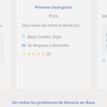
Primera clase gratis
7
€/h
Mis
os
Doy clases de historia desde primaria hasta segundo de bachillerato. Soy graduada en Historia y tengo el máster de profesorado en educación secundaria
Baza, Caniles, Zújar
n
Se desplaza a domicilio
★
★
★
★
★
(5)
Ver todos los profesores de Historia en Baza