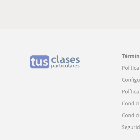
Términ
Polític
Configu
Polític
Condici
Condic
Seguri