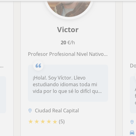
Victor
20
€/h
Profesor Profesional Nivel Nativo (Proficiency and TEFL) Online
Doctora e
¡Hola!. Soy Víctor. Llevo
estudiando idiomas toda mi
vida por lo que sé lo difícl qu...
Ciudad Real Capital
★
★
★
★
★
(5)