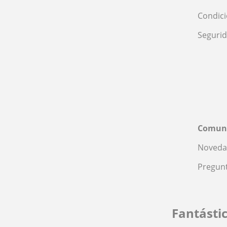
Condic
Seguri
Comun
Noveda
Pregunt
Fantásti