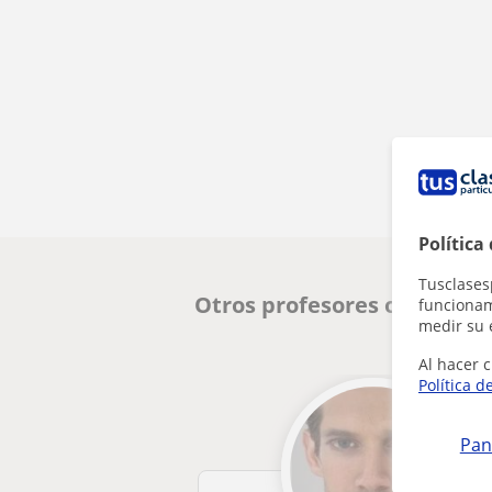
Política
Tusclases
Otros profesores online de 
funcionami
medir su 
Al hacer c
Política d
Pan