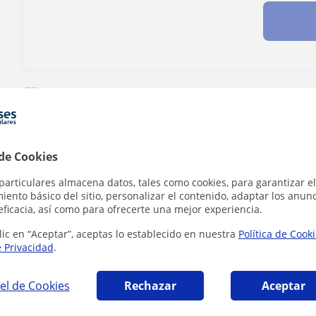
¿Hay algún error en este perfil?
Cuéntanos
 de Cookies
particulares almacena datos, tales como cookies, para garantizar el
CPE Certificate Proficiency in English que pu
ento básico del sitio, personalizar el contenido, adaptar los anunc
eficacia, así como para ofrecerte una mejor experiencia.
lic en “Aceptar”, aceptas lo establecido en nuestra
Política de Cook
e Privacidad
.
el de Cookies
Rechazar
Aceptar