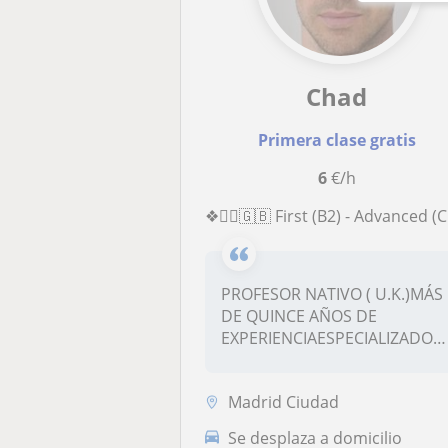
Chad
Primera clase gratis
6
€/h
❖💂‍♂️🇬🇧 First (B2) - Advanced (C1) - Proficiency (C2) ❖ Profesor Nativo Experto 🇬🇧💂‍♂️❖
PROFESOR NATIVO ( U.K.)MÁS
DE QUINCE AÑOS DE
EXPERIENCIAESPECIALIZADO
EN :EXÁMENES D...
Madrid Ciudad
Se desplaza a domicilio