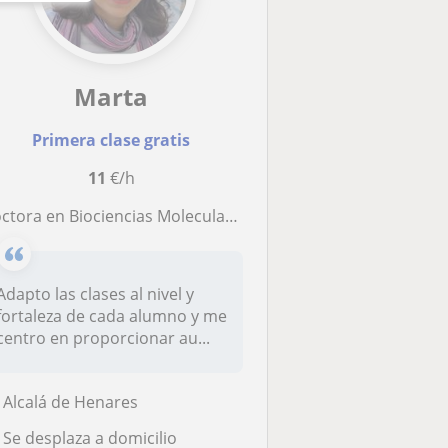
Marta
Primera clase gratis
11
€/h
n Biociencias Moleculares con Proficiency (C2 inglés+2 años en EEUU), DALF C1 (francés + 4 meses en Bélgica) ,máster de profesorado y 13 años de dependencia docente se ofrece para dar clases de refuerzo de todas las asignaturas desde primaria a b
Adapto las clases al nivel y
fortaleza de cada alumno y me
centro en proporcionar au...
Alcalá de Henares
Se desplaza a domicilio