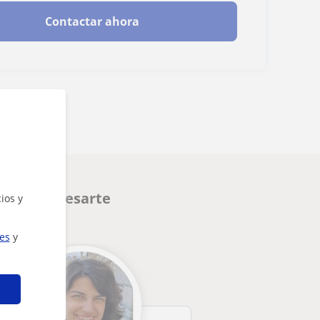
Contactar ahora
eden interesarte
ios y
ies
y