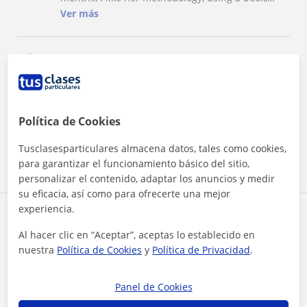
exercises and never talking in a language that is
Ver más
not French (always full immersive experience).
Thank you so much Caroline!!
★
★
★
★
★
Helen
H
Valoro de manera muy positiva el trabajo de
Caroline, ya que su preparación ha sido clave
para afrontar el examen con seguridad y
confianza. Sus explicaciones claras, la paciencia y
Política de Cookies
Ver más
el apoyo constante han hecho que el aprendizaje
sea mucho más sencillo y motivador. Se nota su
Tusclasesparticulares almacena datos, tales como cookies,
implicación y dedicación, y eso marca una gran
para garantizar el funcionamiento básico del sitio,
Ver todas las valoraciones
diferencia.
personalizar el contenido, adaptar los anuncios y medir
su eficacia, así como para ofrecerte una mejor
experiencia.
Reconocimientos
Al hacer clic en “Aceptar”, aceptas lo establecido en
nuestra
Política de Cookies
y
Política de Privacidad
.
Profesor verificado
Caroline tiene el Perfil Verificado
Panel de Cookies