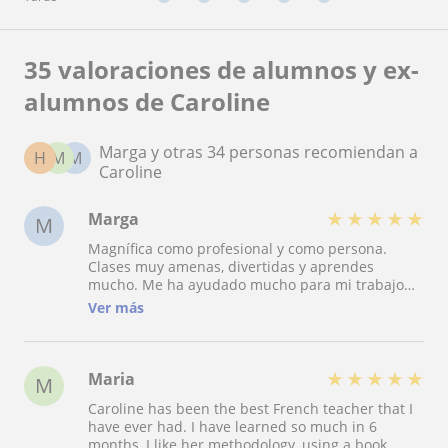
35 valoraciones de alumnos y ex-
alumnos de Caroline
Marga y otras 34 personas recomiendan a
H
M
M
Caroline
★
★
★
★
★
Marga
M
Magnífica como profesional y como persona.
Clases muy amenas, divertidas y aprendes
mucho. Me ha ayudado mucho para mi trabajo
con clientes francés a hablar con más soltura.
Ver más
Muy recomendable. Gracias!!
★
★
★
★
★
Maria
M
Caroline has been the best French teacher that I
have ever had. I have learned so much in 6
months, I like her methodology, using a book,