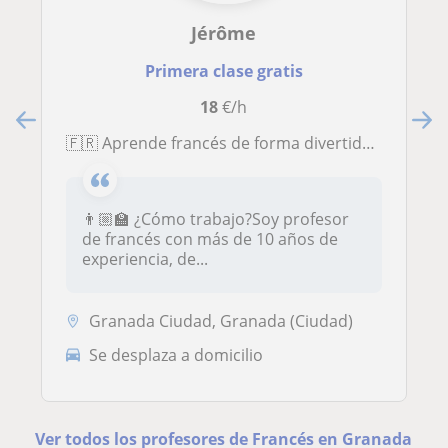
Jérôme
Primera clase gratis
18
€/h
🇫🇷 Aprende francés de forma divertida y eficaz | 👨🏼‍🏫 Especialista en público infantil y juvenil | 🎓 Máster y DAEFLE
👨🏼‍🏫 ¿Cómo trabajo?Soy profesor
de francés con más de 10 años de
experiencia, de...
Granada Ciudad, Granada (Ciudad)
Se desplaza a domicilio
Ver todos los profesores de Francés en Granada