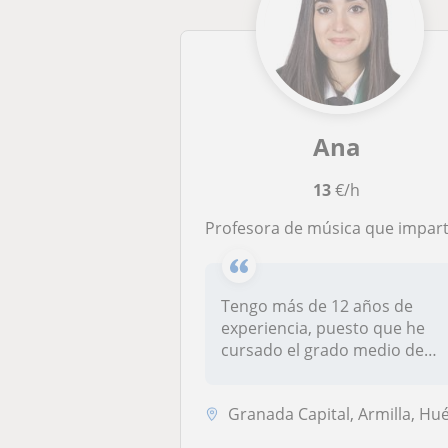
Ana
13
€/h
Profesora de música que imparte clases de lenguaje musical, iniciación musical, violín o saxofón. Clases hasta alumnos de 13-14 años, o personas adultas que quieran iniciarse en el mundo de la músi
Tengo más de 12 años de
experiencia, puesto que he
cursado el grado medio de
música...
Granada Capital, Armilla, Huétor Vega, Maracen