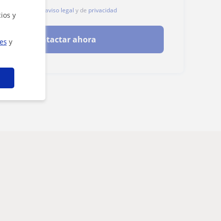
, aceptas nuestro
aviso legal
y de
privacidad
ios y
Contactar ahora
ies
y