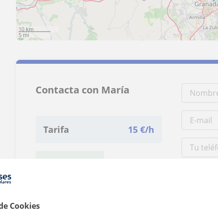
10 km
5 mi
Contacta con María
Tarifa
15
€/h
1ª clase gratis
 de Cookies