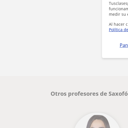
Tusclases
funcionami
medir su 
Al hacer c
Política d
Pan
Otros profesores de Saxofó