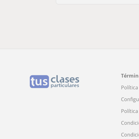
Términ
Polític
Configu
Polític
Condici
Condic