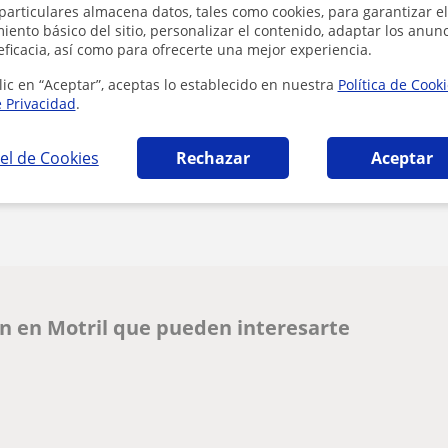
particulares almacena datos, tales como cookies, para garantizar el
Al hacer clic
ento básico del sitio, personalizar el contenido, adaptar los anunc
eficacia, así como para ofrecerte una mejor experiencia.
lic en “Aceptar”, aceptas lo establecido en nuestra
Política de Cook
e Privacidad
.
el de Cookies
Rechazar
Aceptar
¿Hay algún error en este perfil?
Cuéntanos
n en Motril que pueden interesarte