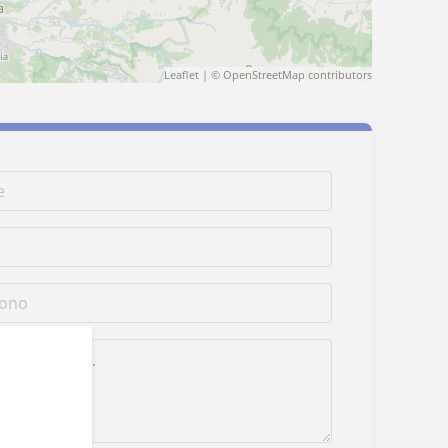
Leaflet
| ©
OpenStreetMap
contributors