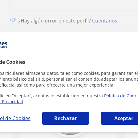
¿Hay algún error en este perfil?
Cuéntanos
 de Cookies
ias Ambientales en Granada que pueden inter
particulares almacena datos, tales como cookies, para garantizar el
ento básico del sitio, personalizar el contenido, adaptar los anunc
eficacia, así como para ofrecerte una mejor experiencia.
lic en “Aceptar”, aceptas lo establecido en nuestra
Política de Cook
e Privacidad
.
el de Cookies
Rechazar
Aceptar