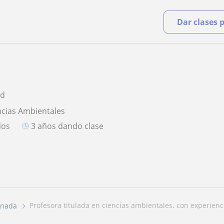
Dar clases 
ad
ncias Ambientales
dos
3 años dando clase
profesora titulada en ciencias ambientales. con experienci
anada