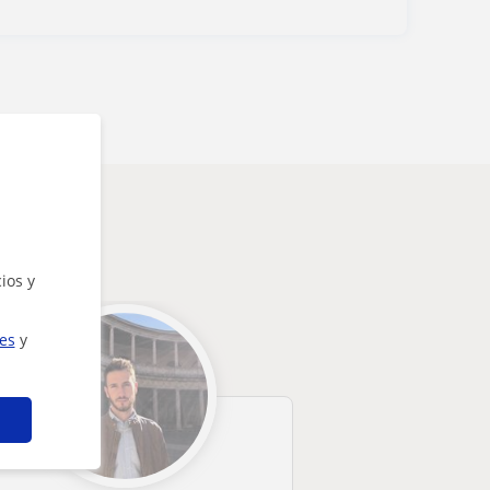
esarte
ios y
ies
y