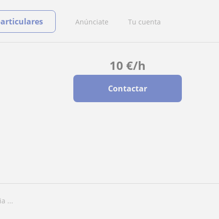
particulares
Anúnciate
Tu cuenta
10
€
/h
Contactar
a ...