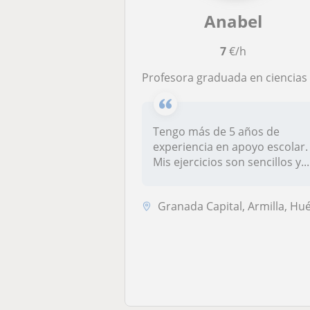
Anabel
7
€/h
Profesora graduada en ciencias ambientales con formación continuada en biología, imparte clases de biología y técnicas de estudi
Tengo más de 5 años de
experiencia en apoyo escolar.
Mis ejercicios son sencillos y...
Granada Capital, Armilla, Huétor Vega, Maracen