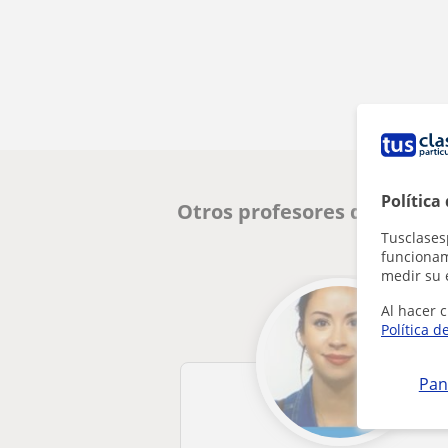
Política
Otros profesores de Cienc
Tusclases
funcionami
medir su 
Al hacer c
Política d
Pan