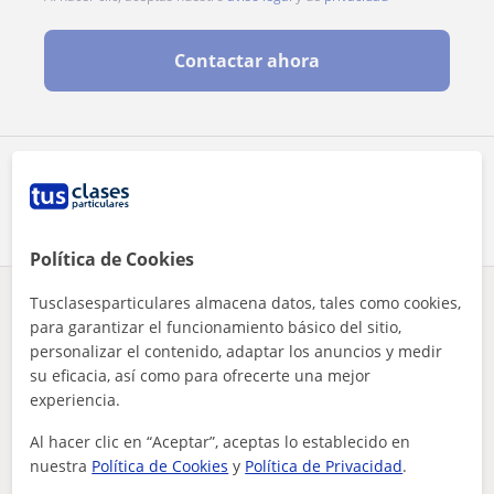
Contactar ahora
Comparte a este profesor
Política de Cookies
Tusclasesparticulares almacena datos, tales como cookies,
¿Hay algún error en este perfil?
Cuéntanos
para garantizar el funcionamiento básico del sitio,
personalizar el contenido, adaptar los anuncios y medir
Tus clases particulares
Oposiciones Educación
Granada
su eficacia, así como para ofrecerte una mejor
profesora titulada en primaria, experiencia en clases partic...
experiencia.
Otros profesores de Oposiciones
Al hacer clic en “Aceptar”, aceptas lo establecido en
Educación en Granada que pueden
nuestra
Política de Cookies
y
Política de Privacidad
.