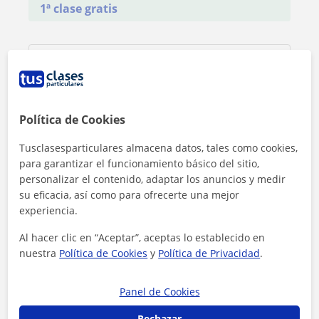
1ª clase gratis
Política de Cookies
Tusclasesparticulares almacena datos, tales como cookies,
para garantizar el funcionamiento básico del sitio,
personalizar el contenido, adaptar los anuncios y medir
su eficacia, así como para ofrecerte una mejor
experiencia.
Al hacer clic en “Aceptar”, aceptas lo establecido en
nuestra
Política de Cookies
y
Política de Privacidad
.
Al hacer clic, aceptas nuestro
aviso legal
y de
privacidad
Panel de Cookies
Contactar ahora
Rechazar