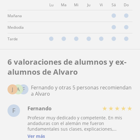
Lu
Ma
Mi
Ju
Vi
Sá
Do
Mañana
Mediodía
Tarde
6 valoraciones de alumnos y ex-
alumnos de Alvaro
Fernando y otras 5 personas recomiendan
J
A
F
a Alvaro
★
★
★
★
★
Fernando
F
Profesor muy dedicado y competente. En mis
andaduras con el alemán me fueron
fundamentales sus clases, explicaciones,
materiales y consejos que me ayudaron a asentar
Ver más