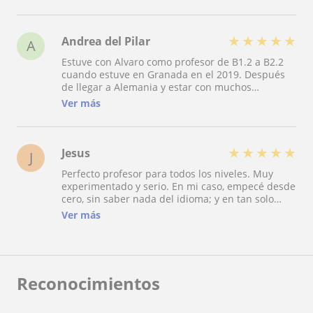
una buena base del idioma en apenas unos
meses, y a conseguir el Goethe-Zertifikat C1 en un
año y medio. Sin duda alguna, un excelente
profesor.
★
★
★
★
★
Andrea del Pilar
A
Estuve con Alvaro como profesor de B1.2 a B2.2
cuando estuve en Granada en el 2019. Después
de llegar a Alemania y estar con muchos
profesores aquí en Berlin he decidido retomar
Ver más
mis clases con Alvaro en modalidad virtual nivel
C1: hasta la fecha no he conocido a nadie con un
entendimiento y pasión tan profundo por el
Alemán como las de Alvaro.
★
★
★
★
★
Jesus
J
Perfecto profesor para todos los niveles. Muy
experimentado y serio. En mi caso, empecé desde
cero, sin saber nada del idioma; y en tan solo
pocos meses ya tenía relativa solvencia. Sus
Ver más
clases se adaptan a ti, y no al contrario. Perfecta
experiencia.
Reconocimientos