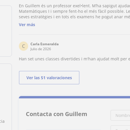
En Guillem és un professor exel•lent. M’ha sapigut ajudar
Matemàtiques I i sempre fent-ho el més fàcil possible. L
seves estratègies i en tots els examens he pogut anar m
Whatsapp si un cop acabades les sessions surgeixen. El 
Ver más
amable i té molta paciencia. El recomano molt.
Carla Esmeralda
C
Julio de 2026
Han set unes classes divertides i m'han ajudat molt per e
Ver las 51 valoraciones
Contacta con Guillem
cia