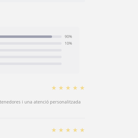
90%
10%
★
★
★
★
★
ntenedores i una atenció personalitzada
★
★
★
★
★