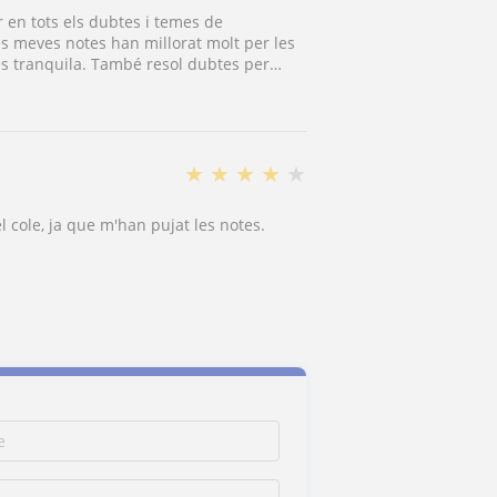
 en tots els dubtes i temes de
es meves notes han millorat molt per les
és tranquila. També resol dubtes per
seu tracte amb els alumnes és proper i
★
★
★
★
★
l cole, ja que m'han pujat les notes.