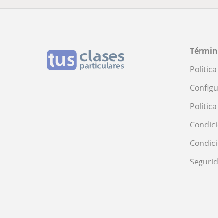
Términ
Polític
Configu
Polític
Condici
Condic
Seguri