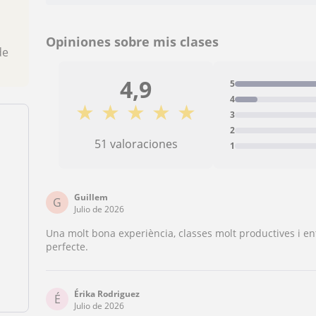
Opiniones sobre mis clases
de
4,9
5
4
★
★
★
★
★
3
2
51 valoraciones
1
Guillem
G
Julio de 2026
Una molt bona experiència, classes molt productives i e
perfecte.
Érika Rodriguez
É
Julio de 2026