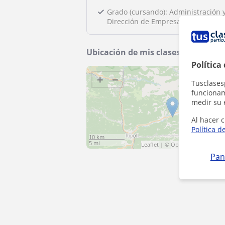
Grado (cursando): Administración 
Dirección de Empresas
Ubicación de mis clases
Política
+
−
Tusclases
funcionami
medir su 
Al hacer c
Política d
10 km
5 mi
Leaflet
| ©
OpenStreetMap
cont
Pan