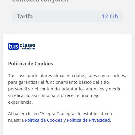
Tarifa
12
€/h
Política de Cookies
Tusclasesparticulares almacena datos, tales como cookies,
para garantizar el funcionamiento básico del sitio,
personalizar el contenido, adaptar los anuncios y medir
su eficacia, así como para ofrecerte una mejor
experiencia.
Al hacer clic en “Aceptar”, aceptas lo establecido en
nuestra
Política de Cookies
y
Política de Privacidad
.
Al hacer clic, aceptas nuestro
aviso legal
y de
privacidad