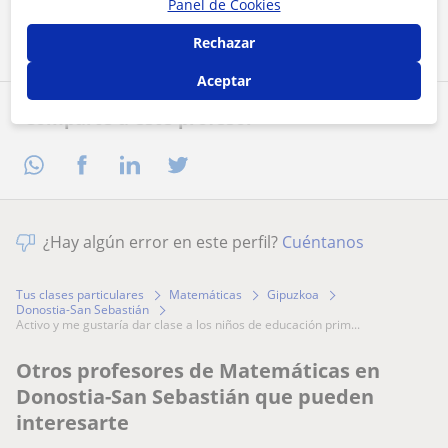
Panel de Cookies
Contactar ahora
Rechazar
Aceptar
Comparte a este profesor
¿Hay algún error en este perfil?
Cuéntanos
Tus clases particulares
Matemáticas
Gipuzkoa
Donostia-San Sebastián
activo y me gustaría dar clase a los niños de educación prim...
Otros profesores de Matemáticas en
Donostia-San Sebastián que pueden
interesarte