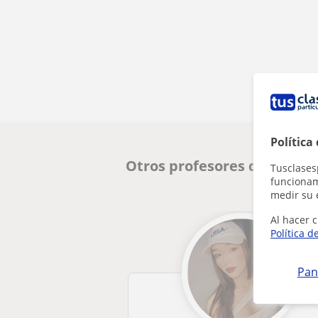
Política
Otros profesores de Primar
Tusclases
funcionami
medir su 
Al hacer c
Política d
Pan