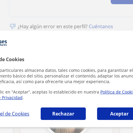
¿Hay algún error en este perfil?
Cuéntanos
 de Cookies
ia en Errenteria que pueden interesarte
particulares almacena datos, tales como cookies, para garantizar el
ento básico del sitio, personalizar el contenido, adaptar los anunc
eficacia, así como para ofrecerte una mejor experiencia.
lic en “Aceptar”, aceptas lo establecido en nuestra
Política de Cook
e Privacidad
.
el de Cookies
Rechazar
Aceptar