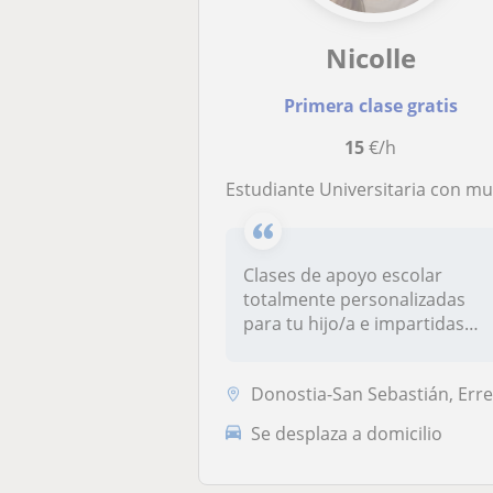
Nicolle
Primera clase gratis
15
€/h
Estudiante Universitaria con muy buenas Calificaciones en mi curso escolar
Clases de apoyo escolar
totalmente personalizadas
para tu hijo/a e impartidas
por un...
Donostia-San Sebastián, Errenteria, Lezo, Pasai
Se desplaza a domicilio