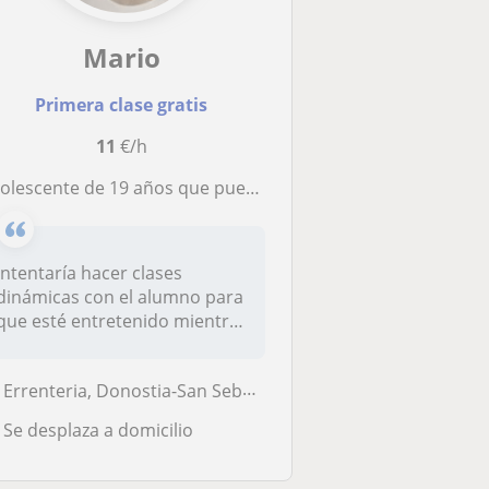
Mario
Primera clase gratis
11
€/h
lescente de 19 años que puedo impartir clases de cualquier materia de primaria.
Intentaría hacer clases
dinámicas con el alumno para
que esté entretenido mientras
a...
Errenteria, Donostia-San Sebastián, Irun, Lezo, Oiartzun, Pasaia
Se desplaza a domicilio