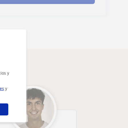
ios y
ies
y