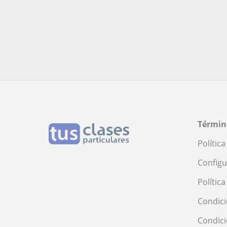
Términ
Polític
Configu
Polític
Condici
Condic