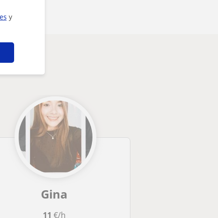
ies
y
Gina
11
€/h