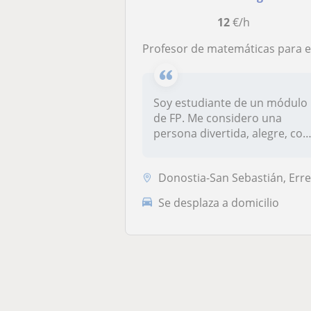
12
€/h
Profesor de matemáticas para enseñar a niños de 7-10 año
Soy estudiante de un módulo
de FP. Me considero una
persona divertida, alegre, con
m...
Donostia-San Sebastián, Errenteria, Lezo, Pasai
Se desplaza a domicilio