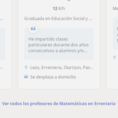
12
€/h
Me 
s
Graduada en Educación Social y estudiante actual del máster de mediación familiar
He impartido clases
particulares durante dos años
consecutivos a alumnos y/o
alumnas...
a
Lezo, Errenteria, Oiartzun, Pasaia
Se desplaza a domicilio
Ver todos los profesores de Matemáticas en Errenteria