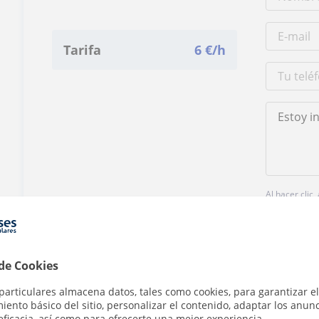
Tarifa
6
€/h
Al hacer clic
 de Cookies
particulares almacena datos, tales como cookies, para garantizar el
ento básico del sitio, personalizar el contenido, adaptar los anunc
¿Hay algún error en este perfil?
Cuéntanos
eficacia, así como para ofrecerte una mejor experiencia.