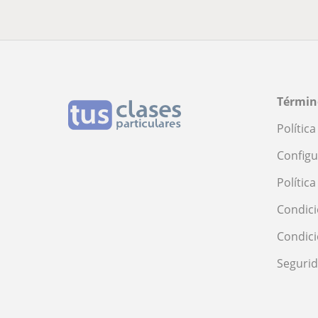
Términ
Polític
Configu
Polític
Condici
Condic
Seguri