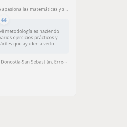
apasiona las matemáticas y siempre he tenido facilidad para resolver problemas y tengo bastante paciencia con los niños
Mi metodología es haciendo
varios ejercicios prácticos y
fáciles que ayuden a verlo...
Donostia-San Sebastián, Errenteria, Lezo, Pasaia