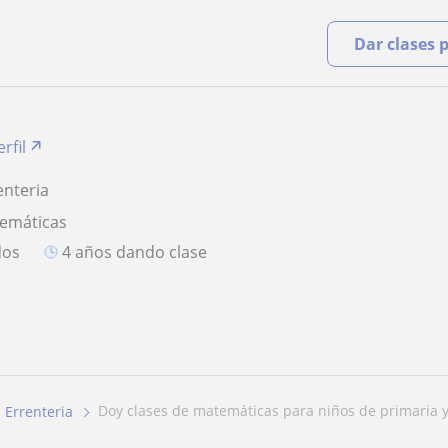
Dar clases 
rfil
enteria
temáticas
dos
4 años dando clase
doy clases de matemáticas para niños de primaria y l
Errenteria