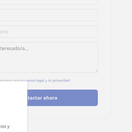
, aceptas nuestro
aviso legal
y de
privacidad
Contactar ahora
ios y