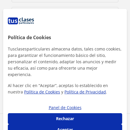
Política de Cookies
Tusclasesparticulares almacena datos, tales como cookies,
para garantizar el funcionamiento básico del sitio,
personalizar el contenido, adaptar los anuncios y medir
su eficacia, así como para ofrecerte una mejor
experiencia.
Al hacer clic, aceptas nuestro
aviso legal
y de
privacidad
Al hacer clic en “Aceptar”, aceptas lo establecido en
nuestra
Política de Cookies
y
Política de Privacidad
.
Contactar ahora
Panel de Cookies
Rechazar
Comparte a este profesor
Aceptar