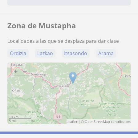
Zona de Mustapha
Localidades a las que se desplaza para dar clase
Ordizia
Lazkao
Itsasondo
Arama
+
−
10 km
5 mi
Leaflet
| ©
OpenStreetMap
contributors