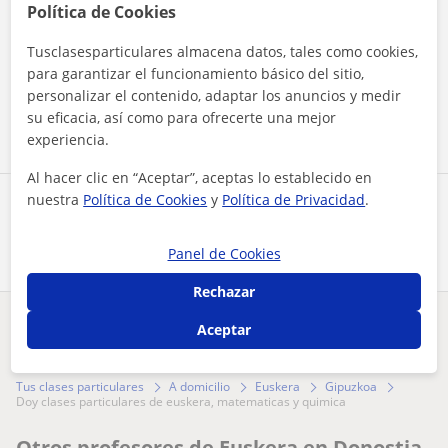
Política de Cookies
Al hacer clic, aceptas nuestro
aviso legal
y de
privacidad
Tusclasesparticulares almacena datos, tales como cookies,
para garantizar el funcionamiento básico del sitio,
personalizar el contenido, adaptar los anuncios y medir
Contactar ahora
su eficacia, así como para ofrecerte una mejor
experiencia.
Al hacer clic en “Aceptar”, aceptas lo establecido en
nuestra
Política de Cookies
y
Política de Privacidad
.
Comparte a este profesor
Panel de Cookies
Rechazar
Aceptar
¿Hay algún error en este perfil?
Cuéntanos
Tus clases particulares
A domicilio
Euskera
Gipuzkoa
doy clases particulares de euskera, matematicas y quimica
Otros profesores de Euskera en Donostia-