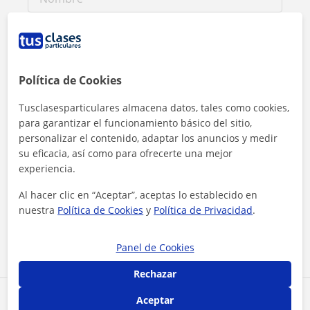
Política de Cookies
Tusclasesparticulares almacena datos, tales como cookies,
para garantizar el funcionamiento básico del sitio,
personalizar el contenido, adaptar los anuncios y medir
su eficacia, así como para ofrecerte una mejor
experiencia.
Al hacer clic, aceptas nuestro
aviso legal
y de
privacidad
Al hacer clic en “Aceptar”, aceptas lo establecido en
nuestra
Política de Cookies
y
Política de Privacidad
.
Contactar ahora
Panel de Cookies
Rechazar
Aceptar
Comparte a este profesor