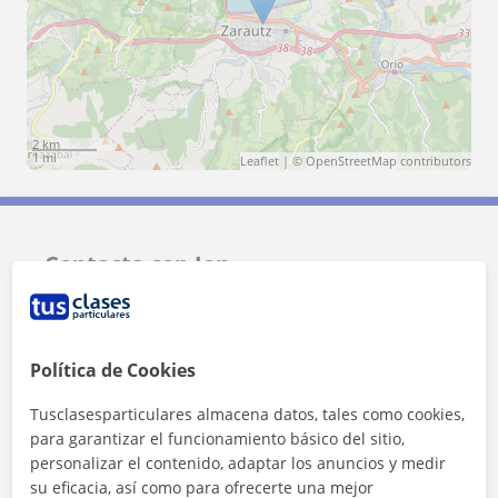
2 km
1 mi
Leaflet
| ©
OpenStreetMap
contributors
Contacta con Jon
Tarifa
10
€/h
Política de Cookies
1ª clase gratis
Tusclasesparticulares almacena datos, tales como cookies,
para garantizar el funcionamiento básico del sitio,
personalizar el contenido, adaptar los anuncios y medir
su eficacia, así como para ofrecerte una mejor