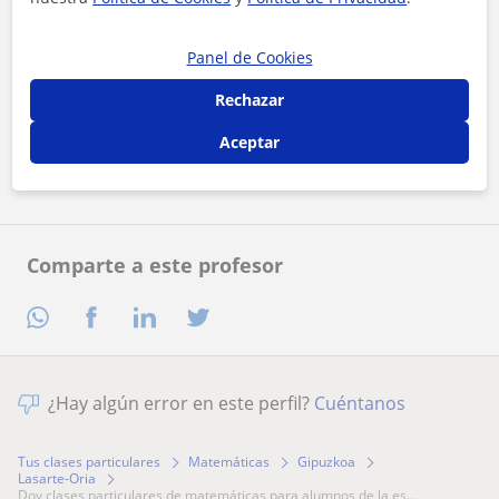
Panel de Cookies
Al hacer clic, aceptas nuestro
aviso legal
y de
privacidad
Rechazar
Aceptar
Contactar ahora
Comparte a este profesor
¿Hay algún error en este perfil?
Cuéntanos
Tus clases particulares
Matemáticas
Gipuzkoa
Lasarte-Oria
doy clases particulares de matemáticas para alumnos de la es...