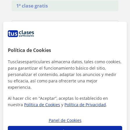
1ª clase gratis
Política de Cookies
Tusclasesparticulares almacena datos, tales como cookies,
para garantizar el funcionamiento básico del sitio,
personalizar el contenido, adaptar los anuncios y medir
su eficacia, así como para ofrecerte una mejor
experiencia.
Al hacer clic en “Aceptar”, aceptas lo establecido en
nuestra
Política de Cookies
y
Política de Privacidad
.
Al hacer clic, aceptas nuestro
aviso legal
y de
privacidad
Panel de Cookies
Contactar ahora